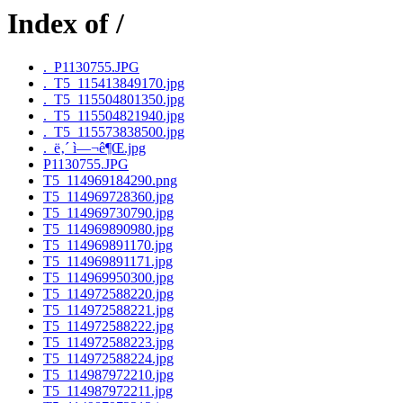
Index of /
._P1130755.JPG
._T5_115413849170.jpg
._T5_115504801350.jpg
._T5_115504821940.jpg
._T5_115573838500.jpg
._ë‚´ ì—¬ê¶Œ.jpg
P1130755.JPG
T5_114969184290.png
T5_114969728360.jpg
T5_114969730790.jpg
T5_114969890980.jpg
T5_114969891170.jpg
T5_114969891171.jpg
T5_114969950300.jpg
T5_114972588220.jpg
T5_114972588221.jpg
T5_114972588222.jpg
T5_114972588223.jpg
T5_114972588224.jpg
T5_114987972210.jpg
T5_114987972211.jpg